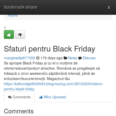
Home
bookmark-share
Togg
navi
Home
1
Sfaturi pentru Black Friday
margiewdip877359
179 days ago
News
Discuss
Se apropie Black Friday și cu el o mulțime de
oferte/reduceri/prețuri atractive. România se pregătește să
trăiască o zi/un weekend/o săptămână intensă, plină de
entuziasm/bucurie/emoții. Magazinul tău
https://kallumdgtd509593.blogmazing.com/38720205/sfaturi-
pentru-black-friday
Comments
Who Upvoted
Comments