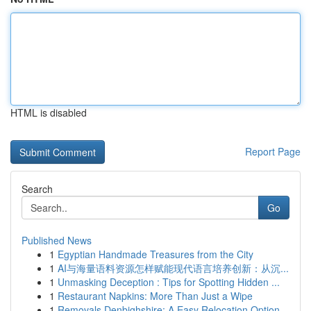
HTML is disabled
Report Page
Search
Go
Published News
1
Egyptian Handmade Treasures from the City
1
AI与海量语料资源怎样赋能现代语言培养创新：从沉...
1
Unmasking Deception : Tips for Spotting Hidden ...
1
Restaurant Napkins: More Than Just a Wipe
1
Removals Denbighshire: A Easy Relocation Option