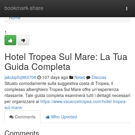
Home
bookmark-share
Togg
navi
Home
1
Hotel Tropea Sul Mare: La Tua
Guida Completa
jakubpfoj983708
107 days ago
News
Discuss
Situato comodamente sulla suggestiva costa di Tropea, il
complesso alberghiero Tropea Sul Mare offre un'esperienza
rilassante. Tale guida completa esaminerà tutti i dettagli necessari
per organizzare al
https://www.vacanzetropea.com/hotel-tropea-
sul-mare/
Comments
Who Upvoted
Comments