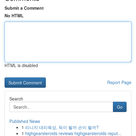
Submit a Comment
No HTML
HTML is disabled
Report Page
Search
Go
Published News
1
리니지 대리육성, 득이 될까 손이 될까?
1
highgearsteroids reviews highgearsteroids reput...