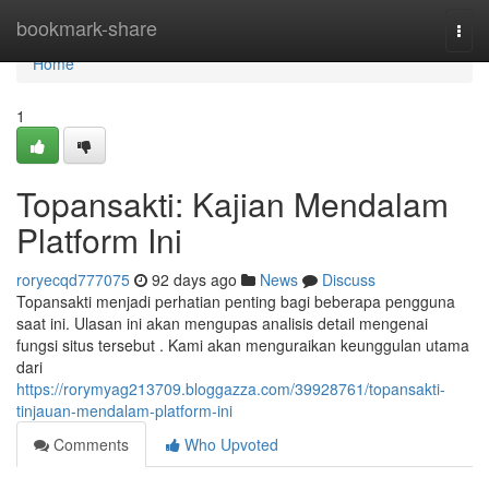
Home
bookmark-share
Togg
navi
Home
1
Topansakti: Kajian Mendalam
Platform Ini
roryecqd777075
92 days ago
News
Discuss
Topansakti menjadi perhatian penting bagi beberapa pengguna
saat ini. Ulasan ini akan mengupas analisis detail mengenai
fungsi situs tersebut . Kami akan menguraikan keunggulan utama
dari
https://rorymyag213709.bloggazza.com/39928761/topansakti-
tinjauan-mendalam-platform-ini
Comments
Who Upvoted