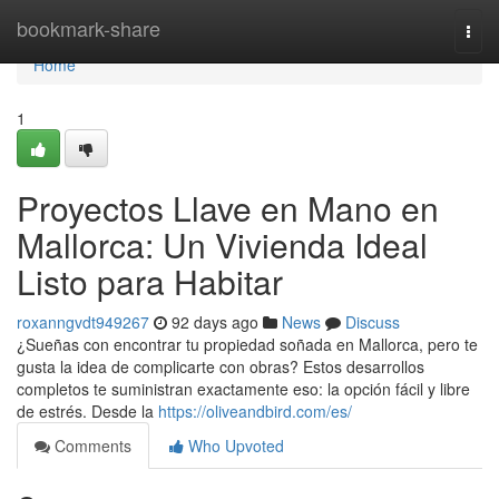
Home
bookmark-share
Togg
navi
Home
1
Proyectos Llave en Mano en
Mallorca: Un Vivienda Ideal
Listo para Habitar
roxanngvdt949267
92 days ago
News
Discuss
¿Sueñas con encontrar tu propiedad soñada en Mallorca, pero te
gusta la idea de complicarte con obras? Estos desarrollos
completos te suministran exactamente eso: la opción fácil y libre
de estrés. Desde la
https://oliveandbird.com/es/
Comments
Who Upvoted