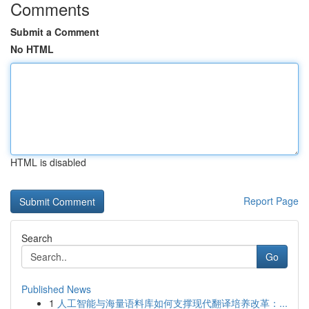
Comments
Submit a Comment
No HTML
HTML is disabled
Report Page
Search
Go
Published News
1
人工智能与海量语料库如何支撑现代翻译培养改革：...