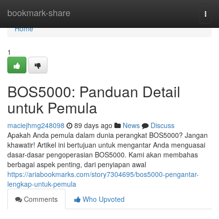
Home
bookmark-share
Togg
navi
Home
1
BOS5000: Panduan Detail
untuk Pemula
maciejhmg248098
89 days ago
News
Discuss
Apakah Anda pemula dalam dunia perangkat BOS5000? Jangan
khawatir! Artikel ini bertujuan untuk mengantar Anda menguasai
dasar-dasar pengoperasian BOS5000. Kami akan membahas
berbagai aspek penting, dari penyiapan awal
https://ariabookmarks.com/story7304695/bos5000-pengantar-
lengkap-untuk-pemula
Comments
Who Upvoted