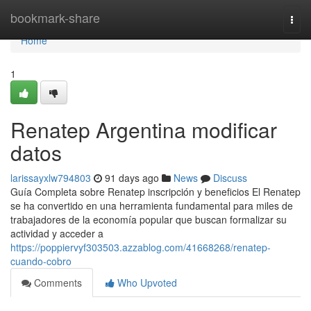
Home
bookmark-share
Togg
navi
Home
1
Renatep Argentina modificar
datos
larissayxlw794803
91 days ago
News
Discuss
Guía Completa sobre Renatep inscripción y beneficios El Renatep
se ha convertido en una herramienta fundamental para miles de
trabajadores de la economía popular que buscan formalizar su
actividad y acceder a
https://poppiervyf303503.azzablog.com/41668268/renatep-
cuando-cobro
Comments
Who Upvoted