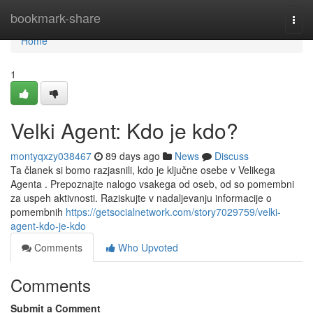
Home
bookmark-share
Togg
navi
Home
1
Velki Agent: Kdo je kdo?
montyqxzy038467
89 days ago
News
Discuss
Ta članek si bomo razjasnili, kdo je ključne osebe v Velikega
Agenta . Prepoznajte nalogo vsakega od oseb, od so pomembni
za uspeh aktivnosti. Raziskujte v nadaljevanju informacije o
pomembnih
https://getsocialnetwork.com/story7029759/velki-
agent-kdo-je-kdo
Comments
Who Upvoted
Comments
Submit a Comment