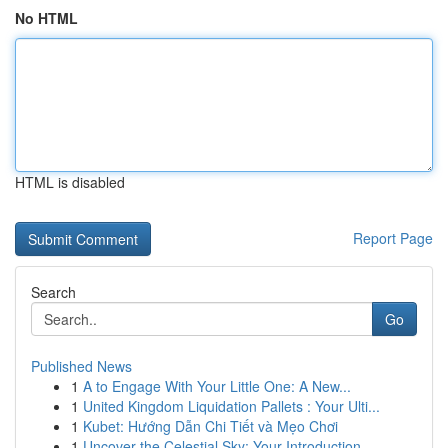
No HTML
HTML is disabled
Report Page
Search
Go
Published News
1
A to Engage With Your Little One: A New...
1
United Kingdom Liquidation Pallets : Your Ulti...
1
Kubet: Hướng Dẫn Chi Tiết và Mẹo Chơi
1
Uncover the Celestial Sky: Your Introduction...