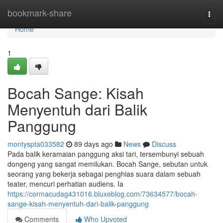
Home
bookmark-share
Togg
navi
Home
1
Bocah Sange: Kisah
Menyentuh dari Balik
Panggung
montyspta033582
89 days ago
News
Discuss
Pada balik keramaian panggung aksi tari, tersembunyi sebuah
dongeng yang sangat memilukan. Bocah Sange, sebutan untuk
seorang yang bekerja sebagai penghias suara dalam sebuah
teater, mencuri perhatian audiens. Ia
https://cormacudag431016.bluxeblog.com/73634577/bocah-
sange-kisah-menyentuh-dari-balik-panggung
Comments
Who Upvoted