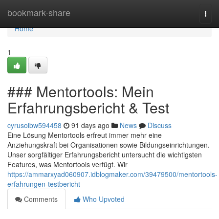
Home
bookmark-share
Togg
navi
Home
1
### Mentortools: Mein
Erfahrungsbericht & Test
cyrusoibw594458
91 days ago
News
Discuss
Eine Lösung Mentortools erfreut immer mehr eine
Anziehungskraft bei Organisationen sowie Bildungseinrichtungen.
Unser sorgfältiger Erfahrungsbericht untersucht die wichtigsten
Features, was Mentortools verfügt. Wir
https://ammarxyad060907.idblogmaker.com/39479500/mentortools-
erfahrungen-testbericht
Comments
Who Upvoted