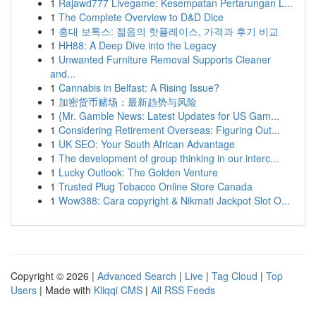
1
Rajawd777 Livegame: Kesempatan Pertarungan L...
1
The Complete Overview to D&D Dice
1
홍대 보톡스: 젊음의 핫플레이스, 가격과 후기 비교
1
HH88: A Deep Dive into the Legacy
1
Unwanted Furniture Removal Supports Cleaner
and...
1
Cannabis in Belfast: A Rising Issue?
1
加密货币赌场：最新趋势与风险
1
{Mr. Gamble News: Latest Updates for US Gam...
1
Considering Retirement Overseas: Figuring Out...
1
UK SEO: Your South African Advantage
1
The development of group thinking in our interc...
1
Lucky Outlook: The Golden Venture
1
Trusted Plug Tobacco Online Store Canada
1
Wow388: Cara copyright & Nikmati Jackpot Slot O...
Copyright © 2026 |
Advanced Search
|
Live
|
Tag Cloud
|
Top
Users
| Made with
Kliqqi CMS
|
All RSS Feeds