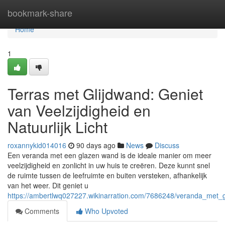
Home
bookmark-share
Home
1
Terras met Glijdwand: Geniet
van Veelzijdigheid en
Natuurlijk Licht
roxannykid014016
90 days ago
News
Discuss
Een veranda met een glazen wand is de ideale manier om meer
veelzijdigheid en zonlicht in uw huis te creëren. Deze kunnt snel
de ruimte tussen de leefruimte en buiten versteken, afhankelijk
van het weer. Dit geniet u
https://ambertlwq027227.wikinarration.com/7686248/veranda_met_gla
Comments
Who Upvoted