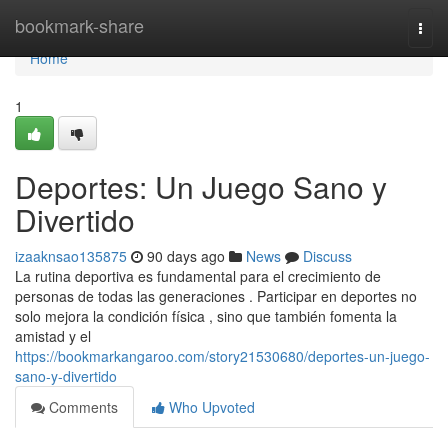
Home
bookmark-share
Togg
navi
Home
1
Deportes: Un Juego Sano y
Divertido
izaaknsao135875
90 days ago
News
Discuss
La rutina deportiva es fundamental para el crecimiento de
personas de todas las generaciones . Participar en deportes no
solo mejora la condición física , sino que también fomenta la
amistad y el
https://bookmarkangaroo.com/story21530680/deportes-un-juego-
sano-y-divertido
Comments
Who Upvoted