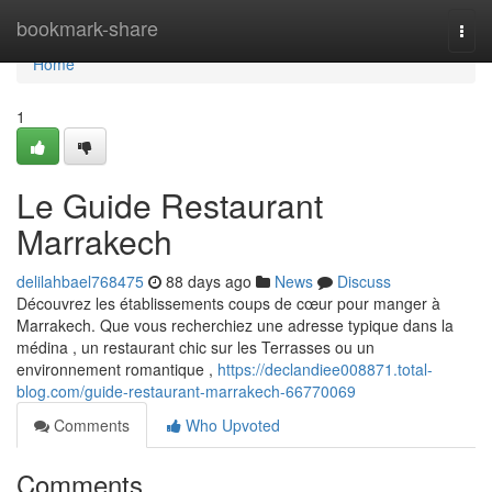
Home
bookmark-share
Togg
navi
Home
1
Le Guide Restaurant
Marrakech
delilahbael768475
88 days ago
News
Discuss
Découvrez les établissements coups de cœur pour manger à
Marrakech. Que vous recherchiez une adresse typique dans la
médina , un restaurant chic sur les Terrasses ou un
environnement romantique ,
https://declandiee008871.total-
blog.com/guide-restaurant-marrakech-66770069
Comments
Who Upvoted
Comments