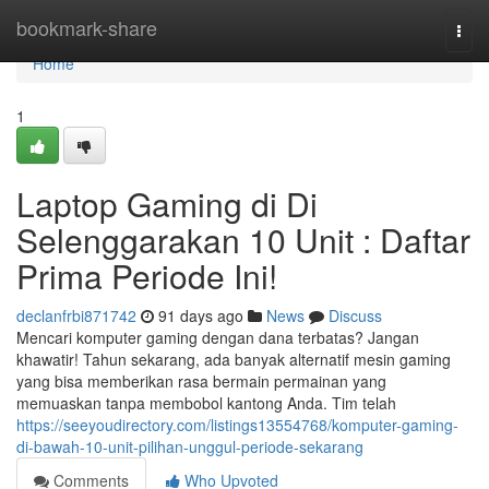
Home
bookmark-share
Togg
navi
Home
1
Laptop Gaming di Di
Selenggarakan 10 Unit : Daftar
Prima Periode Ini!
declanfrbi871742
91 days ago
News
Discuss
Mencari komputer gaming dengan dana terbatas? Jangan
khawatir! Tahun sekarang, ada banyak alternatif mesin gaming
yang bisa memberikan rasa bermain permainan yang
memuaskan tanpa membobol kantong Anda. Tim telah
https://seeyoudirectory.com/listings13554768/komputer-gaming-
di-bawah-10-unit-pilihan-unggul-periode-sekarang
Comments
Who Upvoted