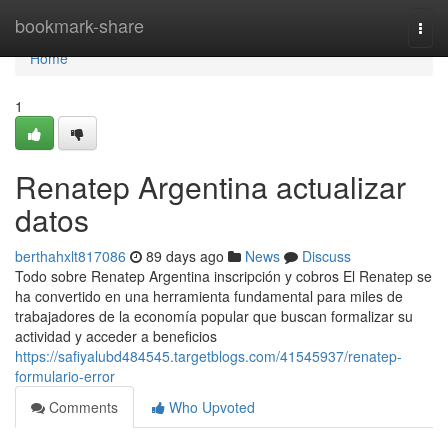
Home
bookmark-share
Togg
navi
Home
1
Renatep Argentina actualizar
datos
berthahxlt817086
89 days ago
News
Discuss
Todo sobre Renatep Argentina inscripción y cobros El Renatep se
ha convertido en una herramienta fundamental para miles de
trabajadores de la economía popular que buscan formalizar su
actividad y acceder a beneficios
https://safiyalubd484545.targetblogs.com/41545937/renatep-
formulario-error
Comments
Who Upvoted