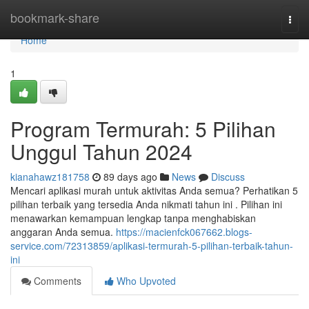
Home
bookmark-share
Togg
navi
Home
1
Program Termurah: 5 Pilihan
Unggul Tahun 2024
kianahawz181758
89 days ago
News
Discuss
Mencari aplikasi murah untuk aktivitas Anda semua? Perhatikan 5
pilihan terbaik yang tersedia Anda nikmati tahun ini . Pilihan ini
menawarkan kemampuan lengkap tanpa menghabiskan
anggaran Anda semua.
https://macienfck067662.blogs-
service.com/72313859/aplikasi-termurah-5-pilihan-terbaik-tahun-
ini
Comments
Who Upvoted