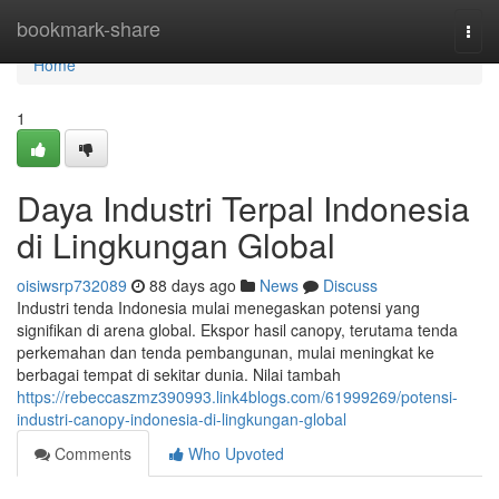
Home
bookmark-share
Togg
navi
Home
1
Daya Industri Terpal Indonesia
di Lingkungan Global
oisiwsrp732089
88 days ago
News
Discuss
Industri tenda Indonesia mulai menegaskan potensi yang
signifikan di arena global. Ekspor hasil canopy, terutama tenda
perkemahan dan tenda pembangunan, mulai meningkat ke
berbagai tempat di sekitar dunia. Nilai tambah
https://rebeccaszmz390993.link4blogs.com/61999269/potensi-
industri-canopy-indonesia-di-lingkungan-global
Comments
Who Upvoted