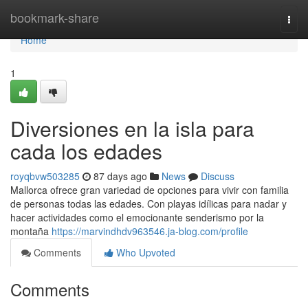
Home
bookmark-share
Togg
navi
Home
1
Diversiones en la isla para
cada los edades
royqbvw503285
87 days ago
News
Discuss
Mallorca ofrece gran variedad de opciones para vivir con familia
de personas todas las edades. Con playas idílicas para nadar y
hacer actividades como el emocionante senderismo por la
montaña
https://marvindhdv963546.ja-blog.com/profile
Comments
Who Upvoted
Comments