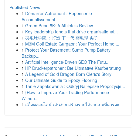
Published News
1
Démarrer Autrement : Repenser le
Accomplissement
1
Green Bean 5K: A Athlete's Review
1
Key leadership tenets that drive organisational...
1
羽毛球学院 ：打造 下一代 羽毛球 尖子
1
M3M Golf Estate Gurgaon: Your Perfect Home ...
1
Protect Your Basement: Sump Pump Battery
Backup...
1
Artificial Intelligence-Driven SEO The Futu...
1
HP Druckerpatronen: Die Ultimative Kaufberatung
1
A Legend of Gold Dragon-Born Cleric's Story
1
Our Ultimate Guide to Epoxy Flooring
1
Tanie Zapakowania : Odkryj Najlepsze Propozycje...
1
{How to Improve Your Trading Performance
Withou...
1
สล็อตออนไลน์ เล่นง่าย สร้างรายได้จากเกมที่ควรจะ...