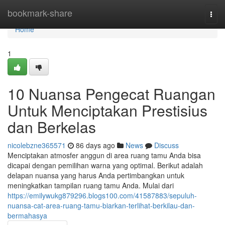
Home
bookmark-share
Togg
navi
Home
1
10 Nuansa Pengecat Ruangan
Untuk Menciptakan Prestisius
dan Berkelas
nicolebzne365571
86 days ago
News
Discuss
Menciptakan atmosfer anggun di area ruang tamu Anda bisa
dicapai dengan pemilihan warna yang optimal. Berikut adalah
delapan nuansa yang harus Anda pertimbangkan untuk
meningkatkan tampilan ruang tamu Anda. Mulai dari
https://emilywukg879296.blogs100.com/41587883/sepuluh-
nuansa-cat-area-ruang-tamu-biarkan-terlihat-berkilau-dan-
bermahasya