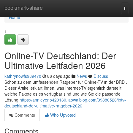
Home
bookmark-share
Togg
navi
Home
1
Online-TV Deutschland: Der
Ultimative Leitfaden 2026
kathrynowfs989470
86 days ago
News
Discuss
Schön zu dem umfassenden Ratgeber für Online-TV in der BRD .
Dieser Artikel erklärt Ihnen, was Internet-TV eigentlich darstellt,
welche Pakete es es verfügbar sind und wie Sie die passende
Lösung
https://annieyeno429160.laowaiblog.com/39880526/iptv-
deutschland-der-ultimative-ratgeber-2026
Comments
Who Upvoted
Comments