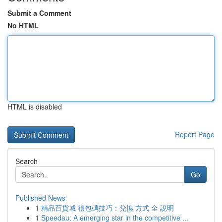
Submit a Comment
No HTML
HTML is disabled
Report Page
Search
Go
Published News
1
精品百貨城 禮包碼技巧：兌換 方式 全 說明
1
Speedau: A emerging star in the competitive ...