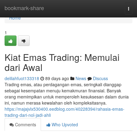
Home
bookmark-share
Togg
navi
Home
1
Kiat Emas Trading: Memulai
dari Awal
delilahfuot133318
89 days ago
News
Discuss
Trading emas, atau perdagangan emas, seringkali dianggap
sebagai kesempatan menuju kemakmuran finansial. Banyak
orang memimpikan untuk memperoleh kesuksesan dalam dunia
ini, namun merasa kewalahan oleh kompleksitasnya.
https://majajvlx530400.eedblog.com/40228394/rahasia-emas-
trading-dari-nol-jadi-ahli
Comments
Who Upvoted