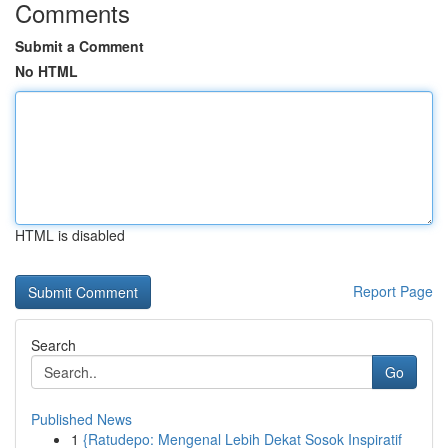
Comments
Submit a Comment
No HTML
HTML is disabled
Report Page
Search
Go
Published News
1
{Ratudepo: Mengenal Lebih Dekat Sosok Inspiratif