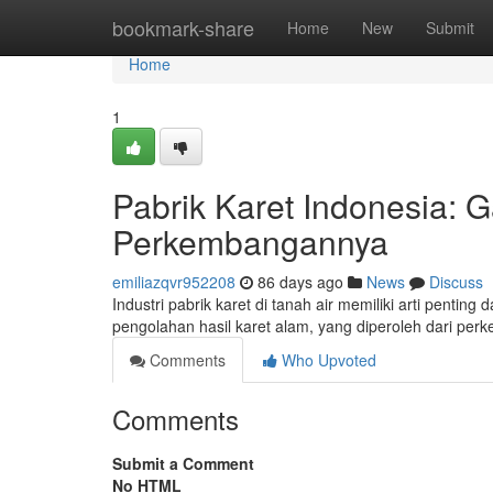
Home
bookmark-share
Home
New
Submit
Home
1
Pabrik Karet Indonesia
Perkembangannya
emiliazqvr952208
86 days ago
News
Discuss
Industri pabrik karet di tanah air memiliki arti pent
pengolahan hasil karet alam, yang diperoleh dari pe
Comments
Who Upvoted
Comments
Submit a Comment
No HTML