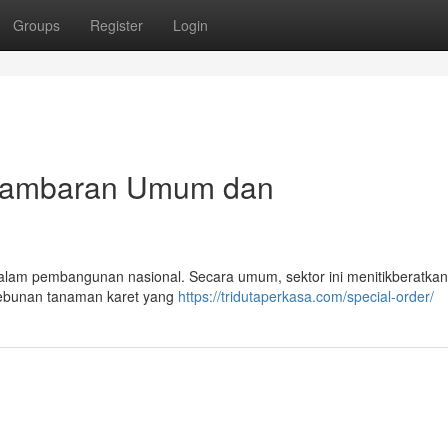
Groups
Register
Login
: Gambaran Umum dan
ing dalam pembangunan nasional. Secara umum, sektor ini menitikberatka
rkebunan tanaman karet yang
https://tridutaperkasa.com/special-order/