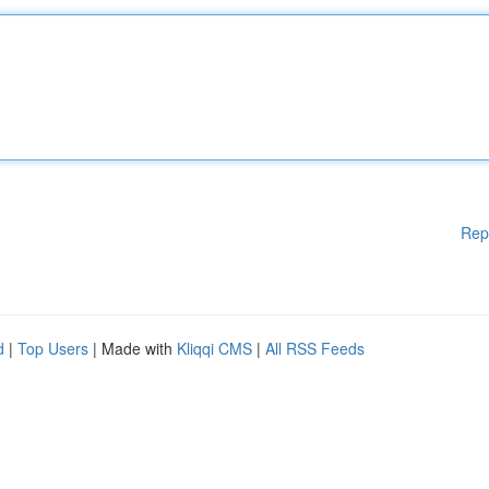
Rep
d
|
Top Users
| Made with
Kliqqi CMS
|
All RSS Feeds