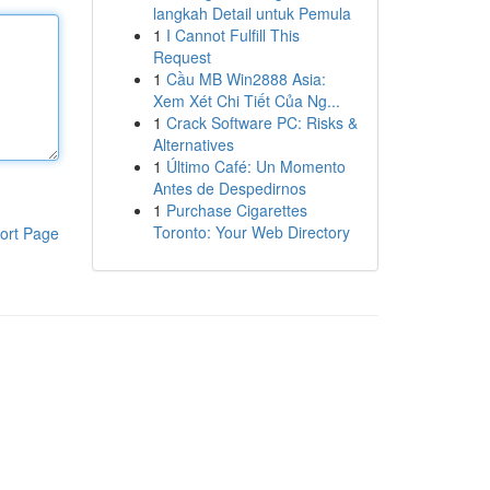
langkah Detail untuk Pemula
1
I Cannot Fulfill This
Request
1
Cầu MB Win2888 Asia:
Xem Xét Chi Tiết Của Ng...
1
Crack Software PC: Risks &
Alternatives
1
Último Café: Un Momento
Antes de Despedirnos
1
Purchase Cigarettes
Toronto: Your Web Directory
ort Page