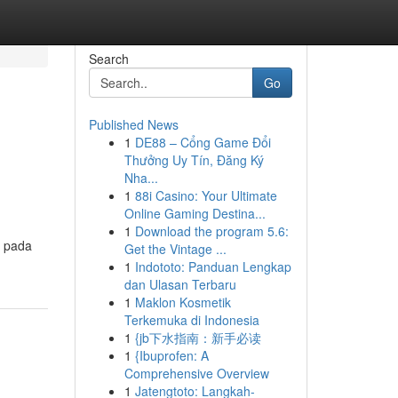
Search
Go
Published News
1
DE88 – Cổng Game Đổi
Thưởng Uy Tín, Đăng Ký
Nha...
1
88i Casino: Your Ultimate
Online Gaming Destina...
1
Download the program 5.6:
n pada
Get the Vintage ...
1
Indototo: Panduan Lengkap
dan Ulasan Terbaru
1
Maklon Kosmetik
Terkemuka di Indonesia
1
{jb下水指南：新手必读
1
{Ibuprofen: A
Comprehensive Overview
1
Jatengtoto: Langkah-