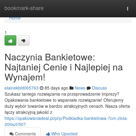
Home
bookmark-share
Togg
navi
Home
1
Naczynia Bankietowe:
Najtaniej Cenie i Najlepiej na
Wynajem!
elainekbld065763
85 days ago
News
Discuss
Szukasz taniego rozwiązania na przeprowadzenie imprezy?
Opakowania bankietowe to wspaniałe rozwiązanie! Oferujemy
duży wybór towarów w bardzo atrakcyjnych cenach. Nasza oferta
łączy atrakcyjną jakość z
https://opakowaniadeal.pl/pl/p/Podkladka-bankietowa-7cm-zlota-
200szt/507
Comments
Who Upvoted