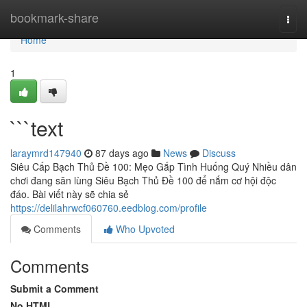
Home
bookmark-share
Togg
navi
Home
1
```text
laraymrd147940
87 days ago
News
Discuss
Siêu Cấp Bạch Thủ Đề 100: Mẹo Gắp Tình Huống Quý Nhiều dân
chơi đang săn lùng Siêu Bạch Thủ Đề 100 để nắm cơ hội độc
đáo. Bài viết này sẽ chia sẻ
https://delilahrwcf060760.eedblog.com/profile
Comments
Who Upvoted
Comments
Submit a Comment
No HTML