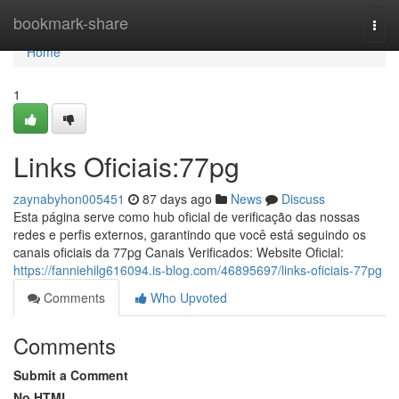
Home
bookmark-share
Togg
navi
Home
1
Links Oficiais:77pg
zaynabyhon005451
87 days ago
News
Discuss
Esta página serve como hub oficial de verificação das nossas
redes e perfis externos, garantindo que você está seguindo os
canais oficiais da 77pg Canais Verificados: Website Oficial:
https://fanniehilg616094.is-blog.com/46895697/links-oficiais-77pg
Comments
Who Upvoted
Comments
Submit a Comment
No HTML