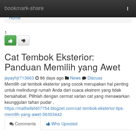
Home
bookmark-share
Togg
navi
Home
1
Cat Tembok Eksterior:
Panduan Memilih yang Awet
jayayhjr713663
86 days ago
News
Discuss
Memilih cat tembok eksterior yang cocok merupakan hal penting
untuk melindungi rumah Anda dari cuaca ekstrem yang tidak
bersahabat. Pilihlah dengan cermat varian cat yang menawarkan
keunggulan tahan pudar ,
https://mathellsf407754.blogzet.com/cat-tembok-eksterior-tips-
memilih-yang-awet-56303442
Comments
Who Upvoted