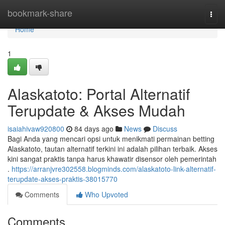
Home
bookmark-share
Togg
navi
Home
1
Alaskatoto: Portal Alternatif
Terupdate & Akses Mudah
isaiahivaw920800
84 days ago
News
Discuss
Bagi Anda yang mencari opsi untuk menikmati permainan betting
Alaskatoto, tautan alternatif terkini ini adalah pilihan terbaik. Akses
kini sangat praktis tanpa harus khawatir disensor oleh pemerintah
.
https://arranjvre302558.blogminds.com/alaskatoto-link-alternatif-
terupdate-akses-praktis-38015770
Comments
Who Upvoted
Comments