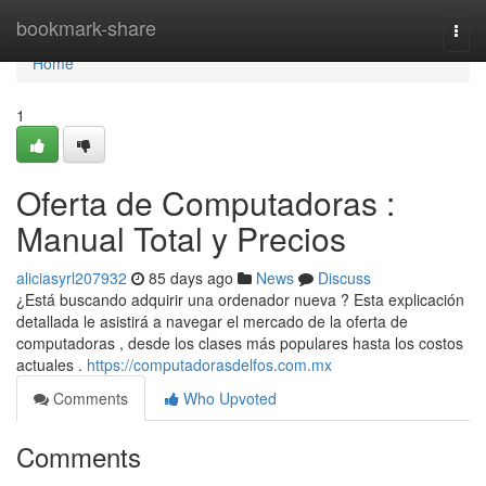
Home
bookmark-share
Togg
navi
Home
1
Oferta de Computadoras :
Manual Total y Precios
aliciasyrl207932
85 days ago
News
Discuss
¿Está buscando adquirir una ordenador nueva ? Esta explicación
detallada le asistirá a navegar el mercado de la oferta de
computadoras , desde los clases más populares hasta los costos
actuales .
https://computadorasdelfos.com.mx
Comments
Who Upvoted
Comments