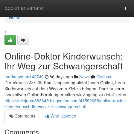
Home
bookmark-share
Togg
navi
Home
1
Online-Doktor Kinderwunsch:
Ihr Weg zur Schwangerschaft
mariamyqmn142749
86 days ago
News
Discuss
Der Virtuelle Arzt für Familienplanung bietet Ihnen Option, Ihren
Kinderwunsch auf dem Weg zum Ziel zu bringen. Dank unserer
innovativen Online-Beratung erhalten wir Zugang zu detaillierten
https://kalejupm383345.blogsmine.com/41592065/online-doktor-
kinderwunsch-ihr-weg-zur-schwangerschaft
Comments
Who Upvoted
Comments