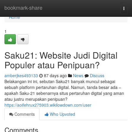
Home
bookmark-share
Togg
navi
Home
1
Saku21: Website Judi Digital
Populer atau Penipuan?
amberjkes493133
87 days ago
News
Discuss
Belakangan ini ini, sebutan Saku21 banyak muncul sebagai
sebuah platform pertaruhan digital. Namun, tanda besar ada –
apakah Saku-21 sebenarnya situs pertaruhan digital yang aman
atau justru merupakan penipuan?
https://aoifehrux275903.wikilowdown.com/user
Comments
Who Upvoted
Comments