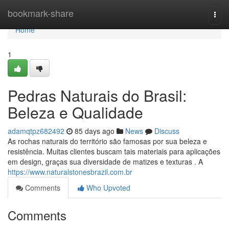
Home
bookmark-share
Togg
navi
Home
1
Pedras Naturais do Brasil:
Beleza e Qualidade
adamqtpz682492
85 days ago
News
Discuss
As rochas naturais do território são famosas por sua beleza e
resistência. Muitas clientes buscam tais materiais para aplicações
em design, graças sua diversidade de matizes e texturas . A
https://www.naturalstonesbrazil.com.br
Comments
Who Upvoted
Comments