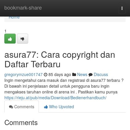
Home
bookmark-share
Togg
navi
Home
1
asura77: Cara copyright dan
Daftar Terbaru
gregorymzue001747
85 days ago
News
Discuss
Ingin mengetahui cara masuk dan registrasi di asura77 terbaru ?
Di bawah ini penjelasan detail untuk pengguna baru ingin
mengakses taruhan online di arena ini . Pastikan kamu punya
https://rieju.at/pub/media/Download/Bedienerhandbuch/
Comments
Who Upvoted
Comments