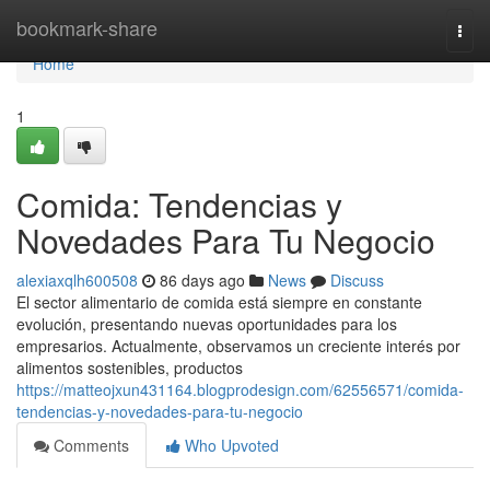
Home
bookmark-share
Togg
navi
Home
1
Comida: Tendencias y
Novedades Para Tu Negocio
alexiaxqlh600508
86 days ago
News
Discuss
El sector alimentario de comida está siempre en constante
evolución, presentando nuevas oportunidades para los
empresarios. Actualmente, observamos un creciente interés por
alimentos sostenibles, productos
https://matteojxun431164.blogprodesign.com/62556571/comida-
tendencias-y-novedades-para-tu-negocio
Comments
Who Upvoted