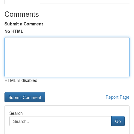
Comments
Submit a Comment
No HTML
HTML is disabled
Report Page
Search
Go