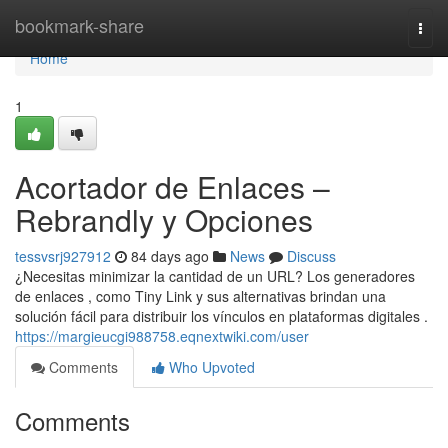
Home
bookmark-share
Togg
navi
Home
1
Acortador de Enlaces –
Rebrandly y Opciones
tessvsrj927912
84 days ago
News
Discuss
¿Necesitas minimizar la cantidad de un URL? Los generadores
de enlaces , como Tiny Link y sus alternativas brindan una
solución fácil para distribuir los vínculos en plataformas digitales .
https://margieucgi988758.eqnextwiki.com/user
Comments
Who Upvoted
Comments