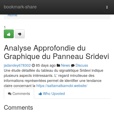
Home
bookmark-share
Togg
navi
Home
1
Analyse Approfondie du
Graphique du Panneau Sridevi
jadandey678302
85 days ago
News
Discuss
Une étude détaillée du tableau du signalétique Sridevi indique
plusieurs aspects intéressants. L' regard minutieuse des
informations représentées permet de identifier une tendance
claire concernant la
https://sattamatkamobi.website/
Comments
Who Upvoted
Comments