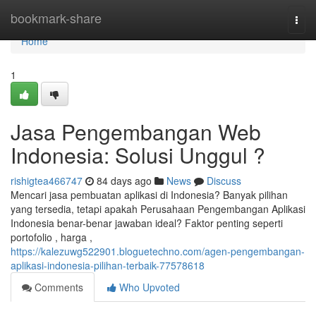
Home
bookmark-share
Togg
navi
Home
1
Jasa Pengembangan Web
Indonesia: Solusi Unggul ?
rishigtea466747
84 days ago
News
Discuss
Mencari jasa pembuatan aplikasi di Indonesia? Banyak pilihan
yang tersedia, tetapi apakah Perusahaan Pengembangan Aplikasi
Indonesia benar-benar jawaban ideal? Faktor penting seperti
portofolio , harga ,
https://kalezuwg522901.bloguetechno.com/agen-pengembangan-
aplikasi-indonesia-pilihan-terbaik-77578618
Comments
Who Upvoted