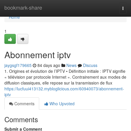
Home
bookmark-share
Togg
navi
Home
1
Abonnement iptv
jaygsgf179665
84 days ago
News
Discuss
1. Origines et évolution de l’IPTV • Définition initiale : IPTV signifie
« télévision par protocole Internet ». Contrairement aux modes de
diffusion classiques, elle repose sur la transmission de flux
https://lucfuui413132.mybloglicious.com/60940073/abonnement-
iptv
Comments
Who Upvoted
Comments
Submit a Comment