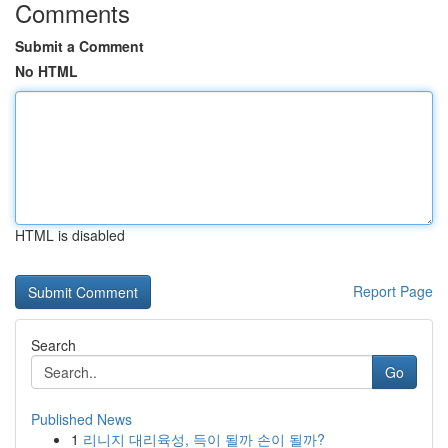
Comments
Submit a Comment
No HTML
HTML is disabled
Report Page
Search
Go
Published News
1
리니지 대리육성, 득이 될까 손이 될까?