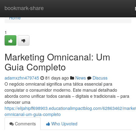
Home
bookmark-share
Home
1
Marketing Omnicanal: Um
Guia Completo
adamxzhn479745
81 days ago
News
Discuss
O negócio omnicanal significa uma tática essencial para
conquistar o consumidor moderno. Este manual detalhado
aborda como unificar todos canais – digitais e tradicionais – para
oferecer uma
https://elijahipff698903.educationalimpactblog.com/62863462/market
omnicanal-um-guia-completo
Comments
Who Upvoted