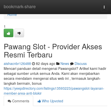
Home
bookmark-share
Togg
navi
Home
1
Pawang Slot - Provider Akses
Resmi Terbaru
aishacnbr126488
82 days ago
News
Discuss
Mencari panduan detail mengenai Pawangslot? Artikel kami hadir
sebagai sumber untuk semua Anda. Kami akan menjabarkan
secara mendalam mengenai situs web ini , termasuk langkah-
langkah bermain, bonus
https://yeepdirectory.com/listings13593223/pawangslot-layanan-
member-area-anti-blokir
Comments
Who Upvoted