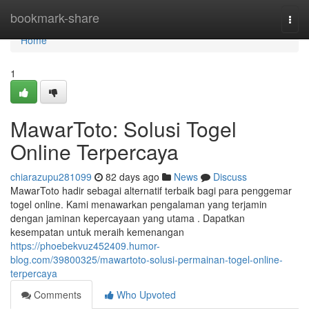
Home
bookmark-share
Togg
navi
Home
1
MawarToto: Solusi Togel
Online Terpercaya
chiarazupu281099
82 days ago
News
Discuss
MawarToto hadir sebagai alternatif terbaik bagi para penggemar
togel online. Kami menawarkan pengalaman yang terjamin
dengan jaminan kepercayaan yang utama . Dapatkan
kesempatan untuk meraih kemenangan
https://phoebekvuz452409.humor-
blog.com/39800325/mawartoto-solusi-permainan-togel-online-
terpercaya
Comments
Who Upvoted