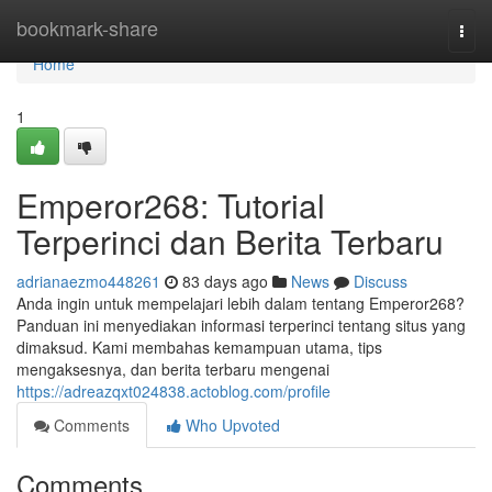
Home
bookmark-share
Togg
navi
Home
1
Emperor268: Tutorial
Terperinci dan Berita Terbaru
adrianaezmo448261
83 days ago
News
Discuss
Anda ingin untuk mempelajari lebih dalam tentang Emperor268?
Panduan ini menyediakan informasi terperinci tentang situs yang
dimaksud. Kami membahas kemampuan utama, tips
mengaksesnya, dan berita terbaru mengenai
https://adreazqxt024838.actoblog.com/profile
Comments
Who Upvoted
Comments