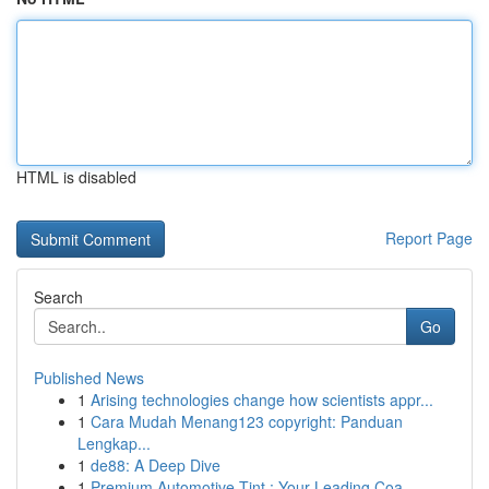
HTML is disabled
Report Page
Search
Go
Published News
1
Arising technologies change how scientists appr...
1
Cara Mudah Menang123 copyright: Panduan
Lengkap...
1
de88: A Deep Dive
1
Premium Automotive Tint : Your Leading Coa...