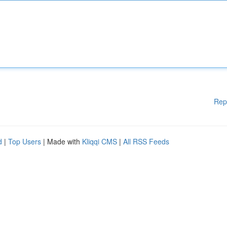
Rep
d
|
Top Users
| Made with
Kliqqi CMS
|
All RSS Feeds