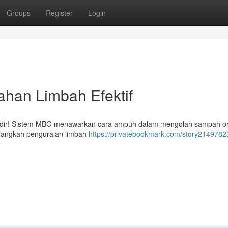
Groups
Register
Login
ahan Limbah Efektif
 hadir! Sistem MBG menawarkan cara ampuh dalam mengolah sampah o
u langkah penguraian limbah
https://privatebookmark.com/story21497823