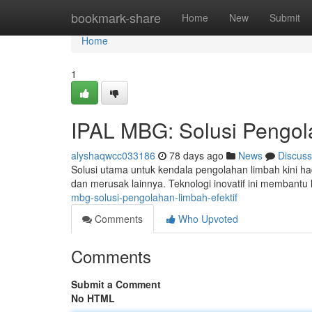
Home
bookmark-share
Home
New
Submit
Home
1
IPAL MBG: Solusi Pengol
alyshaqwcc033186
78 days ago
News
Discuss
Solusi utama untuk kendala pengolahan limbah kini
dan merusak lainnya. Teknologi inovatif ini membant
mbg-solusi-pengolahan-limbah-efektif
Comments
Who Upvoted
Comments
Submit a Comment
No HTML