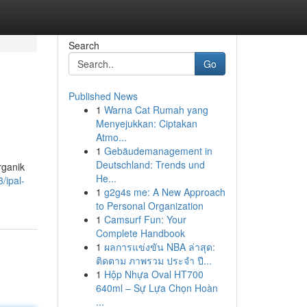
Search
Go
Published News
1
Warna Cat Rumah yang
Menyejukkan: Ciptakan
Atmo...
1
Gebäudemanagement in
Deutschland: Trends und
rganik
He...
/ipal-
1
g2g4s me: A New Approach
to Personal Organization
1
Camsurf Fun: Your
Complete Handbook
1
ผลการแข่งขัน NBA ล่าสุด:
ติดตาม ภาพรวม ประจำ ปี...
1
Hộp Nhựa Oval HT700
640ml – Sự Lựa Chọn Hoàn
...