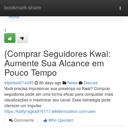
Home
bookmark-share
Togg
navi
Home
1
{Comprar Seguidores Kwai:
Aumente Sua Alcance em
Pouco Tempo
elijahbsii274395
80 days ago
News
Discuss
Você precisa impulsionar sua presença no Kwai? Comprar
seguidores pode ser uma forma eficaz para conquistar mais
visualizações e maximizar seu canal. Essa estratégia pode
oferecer um impulso
https://kaitlynsgea976177.wikiitemization.com/user
Comments
Who Upvoted