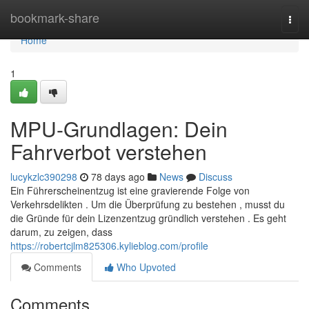
Home
bookmark-share
Togg
navi
Home
1
MPU-Grundlagen: Dein
Fahrverbot verstehen
lucykzlc390298
78 days ago
News
Discuss
Ein Führerscheinentzug ist eine gravierende Folge von
Verkehrsdelikten . Um die Überprüfung zu bestehen , musst du
die Gründe für dein Lizenzentzug gründlich verstehen . Es geht
darum, zu zeigen, dass
https://robertcjlm825306.kylieblog.com/profile
Comments
Who Upvoted
Comments