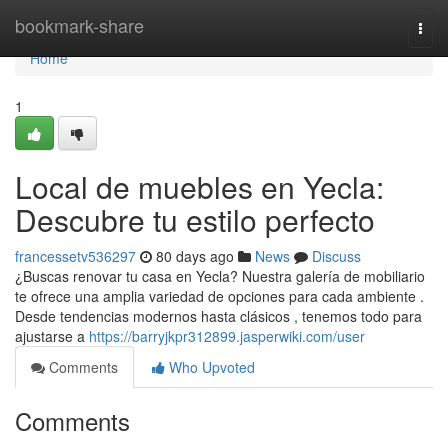
Home
bookmark-share
Togg
navi
Home
1
Local de muebles en Yecla:
Descubre tu estilo perfecto
francessetv536297
80 days ago
News
Discuss
¿Buscas renovar tu casa en Yecla? Nuestra galería de mobiliario
te ofrece una amplia variedad de opciones para cada ambiente .
Desde tendencias modernos hasta clásicos , tenemos todo para
ajustarse a
https://barryjkpr312899.jasperwiki.com/user
Comments
Who Upvoted
Comments