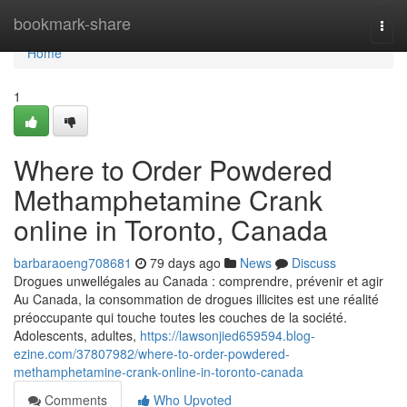
Home
bookmark-share
Togg
navi
Home
1
Where to Order Powdered
Methamphetamine Crank
online in Toronto, Canada
barbaraoeng708681
79 days ago
News
Discuss
Drogues unwellégales au Canada : comprendre, prévenir et agir
Au Canada, la consommation de drogues illicites est une réalité
préoccupante qui touche toutes les couches de la société.
Adolescents, adultes,
https://lawsonjied659594.blog-
ezine.com/37807982/where-to-order-powdered-
methamphetamine-crank-online-in-toronto-canada
Comments
Who Upvoted